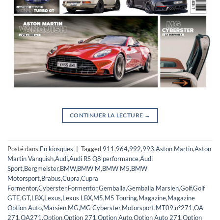
CONTINUER LA LECTURE
→
Posté dans
En kiosques
|
Tagged
911
,
964
,
992
,
993
,
Aston Martin
,
Aston
Martin Vanquish
,
Audi
,
Audi RS Q8 performance
,
Audi
Sport
,
Bergmeister
,
BMW
,
BMW M
,
BMW M5
,
BMW
Motorsport
,
Brabus
,
Cupra
,
Cupra
Formentor
,
Cyberster
,
Formentor
,
Gemballa
,
Gemballa Marsien
,
Golf
,
Golf
GTE
,
GT
,
LBX
,
Lexus
,
Lexus LBX
,
M5
,
M5 Touring
,
Magazine
,
Magazine
Option Auto
,
Marsien
,
MG
,
MG Cyberster
,
Motorsport
,
MT09
,
n°271
,
OA
271
,
OA271
,
Option
,
Option 271
,
Option Auto
,
Option Auto 271
,
Option