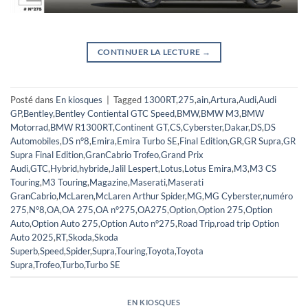
CONTINUER LA LECTURE
→
Posté dans
En kiosques
|
Tagged
1300RT
,
275
,
ain
,
Artura
,
Audi
,
Audi
GP
,
Bentley
,
Bentley Contiental GTC Speed
,
BMW
,
BMW M3
,
BMW
Motorrad
,
BMW R1300RT
,
Continent GT
,
CS
,
Cyberster
,
Dakar
,
DS
,
DS
Automobiles
,
DS n°8
,
Emira
,
Emira Turbo SE
,
Final Edition
,
GR
,
GR Supra
,
GR
Supra Final Edition
,
GranCabrio Trofeo
,
Grand Prix
Audi
,
GTC
,
Hybrid
,
hybride
,
Jalil Lespert
,
Lotus
,
Lotus Emira
,
M3
,
M3 CS
Touring
,
M3 Touring
,
Magazine
,
Maserati
,
Maserati
GranCabrio
,
McLaren
,
McLaren Arthur Spider
,
MG
,
MG Cyberster
,
numéro
275
,
N°8
,
OA
,
OA 275
,
OA n°275
,
OA275
,
Option
,
Option 275
,
Option
Auto
,
Option Auto 275
,
Option Auto n°275
,
Road Trip
,
road trip Option
Auto 2025
,
RT
,
Skoda
,
Skoda
Superb
,
Speed
,
Spider
,
Supra
,
Touring
,
Toyota
,
Toyota
Supra
,
Trofeo
,
Turbo
,
Turbo SE
EN KIOSQUES