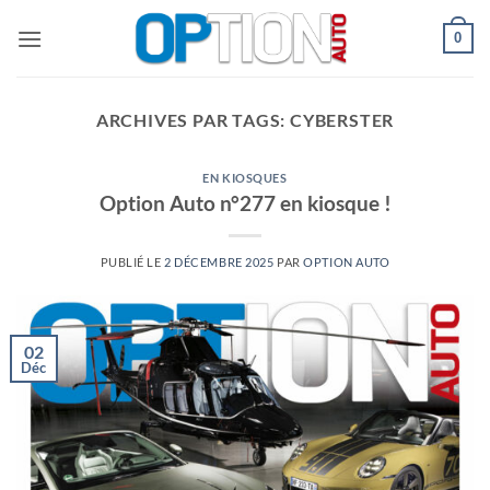
Passer
0
au
contenu
ARCHIVES PAR TAGS:
CYBERSTER
EN KIOSQUES
Option Auto n°277 en kiosque !
PUBLIÉ LE
2 DÉCEMBRE 2025
PAR
OPTION AUTO
02
Déc