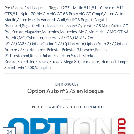
Posté dans
En kiosques
|
Tagged
277
,
4Matic
,
911
,
911 Cabriolet
,
911
GTS
,
911 Spirit 70
,
AMG
,
AMG GT 63 Pro
,
AMG GT Coupé
,
Aston
,
Aston
Martin
,
Aston Martin Vanquish
,
Audi
,
Audi Q3
,
Bugatti
,
Bugatti
Brouillard
,
Bugatti Mistral
,
coachbuilt
,
coupé
,
Cyberster
,
GS Manufaktur
,
GT
Pro
,
Kodiaq
,
Magazine
,
Mercedes
,
Mercedes-AMG
,
Mercedes-AMG GT 63
Pro
,
MG
,
MG Cyberster
,
numéro 277
,
OA
,
OA 277
,
OA
n°277
,
OA277
,
Option
,
Option 277
,
Option Auto
,
Option Auto 277
,
Option
Auto n°277
,
perfomance
,
Polestar
,
Polestar 3
,
Porsche
,
Porsche
911
,
restomod
,
Rubau
,
Rubau Speedster
,
Skoda
,
Skoda
Kodiaq
,
Speedster
,
Strosek
,
Strosek Mega 30
,
sur mesure
,
Triumph
,
Triumph
Speed Twin 1200
,
Vanquish
EN KIOSQUES
Option Auto n°275 en kiosque !
PUBLIÉ LE
4 AOÛT 2025
PAR
OPTION AUTO
04