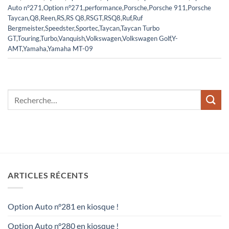
Auto n°271
,
Option n°271
,
performance
,
Porsche
,
Porsche 911
,
Porsche
Taycan
,
Q8
,
Reen
,
RS
,
RS Q8
,
RSGT
,
RSQ8
,
Ruf
,
Ruf
Bergmeister
,
Speedster
,
Sportec
,
Taycan
,
Taycan Turbo
GT
,
Touring
,
Turbo
,
Vanquish
,
Volkswagen
,
Volkswagen Golf
,
Y-
AMT
,
Yamaha
,
Yamaha MT-09
ARTICLES RÉCENTS
Option Auto n°281 en kiosque !
Option Auto n°280 en kiosque !