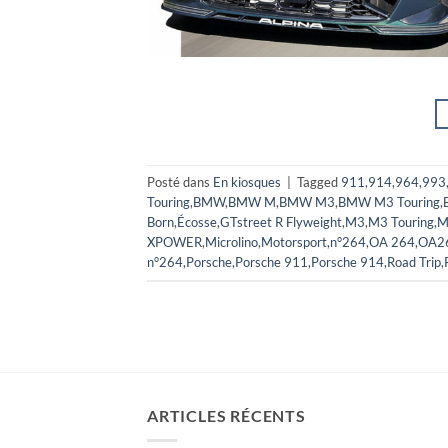
Posté dans
En kiosques
|
Tagged
911
,
914
,
964
,
993
Touring
,
BMW
,
BMW M
,
BMW M3
,
BMW M3 Touring
,
Born
,
Écosse
,
GTstreet R Flyweight
,
M3
,
M3 Touring
,
M
XPOWER
,
Microlino
,
Motorsport
,
n°264
,
OA 264
,
OA2
n°264
,
Porsche
,
Porsche 911
,
Porsche 914
,
Road Trip
,
ARTICLES RÉCENTS