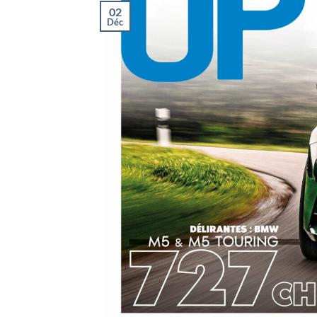
02
Déc