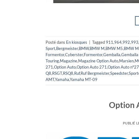
Posté dans
En kiosques
|
Tagged
911
,
964
,
992
,
993
Sport
,
Bergmeister
,
BMW
,
BMW M
,
BMW M5
,
BMW Mo
Formentor
,
Cyberster
,
Formentor
,
Gemballa
,
Gemballa
Touring
,
Magazine
,
Magazine Option Auto
,
Marsien
,
M
271
,
Option Auto
,
Option Auto 271
,
Option Auto n°2
Q8
,
RSGT
,
RSQ8
,
Ruf
,
Ruf Bergmeister
,
Speedster
,
Sport
AMT
,
Yamaha
,
Yamaha MT-09
Option 
PUBLIÉ L