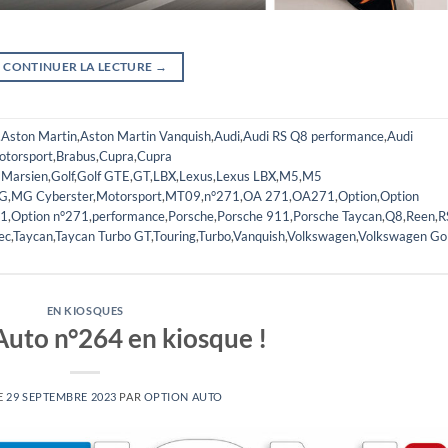
CONTINUER LA LECTURE
→
,
Aston Martin
,
Aston Martin Vanquish
,
Audi
,
Audi RS Q8 performance
,
Audi
torsport
,
Brabus
,
Cupra
,
Cupra
 Marsien
,
Golf
,
Golf GTE
,
GT
,
LBX
,
Lexus
,
Lexus LBX
,
M5
,
M5
G
,
MG Cyberster
,
Motorsport
,
MT09
,
n°271
,
OA 271
,
OA271
,
Option
,
Option
71
,
Option n°271
,
performance
,
Porsche
,
Porsche 911
,
Porsche Taycan
,
Q8
,
Reen
,
R
ec
,
Taycan
,
Taycan Turbo GT
,
Touring
,
Turbo
,
Vanquish
,
Volkswagen
,
Volkswagen Gol
EN KIOSQUES
Auto n°264 en kiosque !
E
29 SEPTEMBRE 2023
PAR
OPTION AUTO