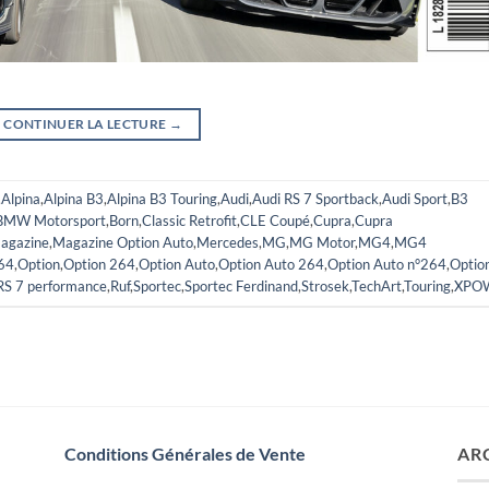
CONTINUER LA LECTURE
→
,
Alpina
,
Alpina B3
,
Alpina B3 Touring
,
Audi
,
Audi RS 7 Sportback
,
Audi Sport
,
B3
BMW Motorsport
,
Born
,
Classic Retrofit
,
CLE Coupé
,
Cupra
,
Cupra
agazine
,
Magazine Option Auto
,
Mercedes
,
MG
,
MG Motor
,
MG4
,
MG4
64
,
Option
,
Option 264
,
Option Auto
,
Option Auto 264
,
Option Auto n°264
,
Optio
RS 7 performance
,
Ruf
,
Sportec
,
Sportec Ferdinand
,
Strosek
,
TechArt
,
Touring
,
XPO
Conditions Générales de Vente
AR