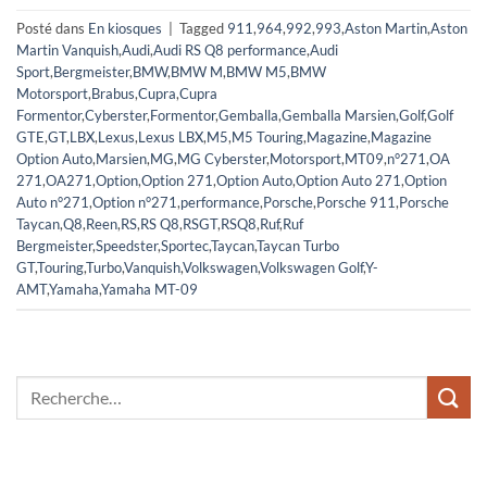
Posté dans
En kiosques
|
Tagged
911
,
964
,
992
,
993
,
Aston Martin
,
Aston
Martin Vanquish
,
Audi
,
Audi RS Q8 performance
,
Audi
Sport
,
Bergmeister
,
BMW
,
BMW M
,
BMW M5
,
BMW
Motorsport
,
Brabus
,
Cupra
,
Cupra
Formentor
,
Cyberster
,
Formentor
,
Gemballa
,
Gemballa Marsien
,
Golf
,
Golf
GTE
,
GT
,
LBX
,
Lexus
,
Lexus LBX
,
M5
,
M5 Touring
,
Magazine
,
Magazine
Option Auto
,
Marsien
,
MG
,
MG Cyberster
,
Motorsport
,
MT09
,
n°271
,
OA
271
,
OA271
,
Option
,
Option 271
,
Option Auto
,
Option Auto 271
,
Option
Auto n°271
,
Option n°271
,
performance
,
Porsche
,
Porsche 911
,
Porsche
Taycan
,
Q8
,
Reen
,
RS
,
RS Q8
,
RSGT
,
RSQ8
,
Ruf
,
Ruf
Bergmeister
,
Speedster
,
Sportec
,
Taycan
,
Taycan Turbo
GT
,
Touring
,
Turbo
,
Vanquish
,
Volkswagen
,
Volkswagen Golf
,
Y-
AMT
,
Yamaha
,
Yamaha MT-09