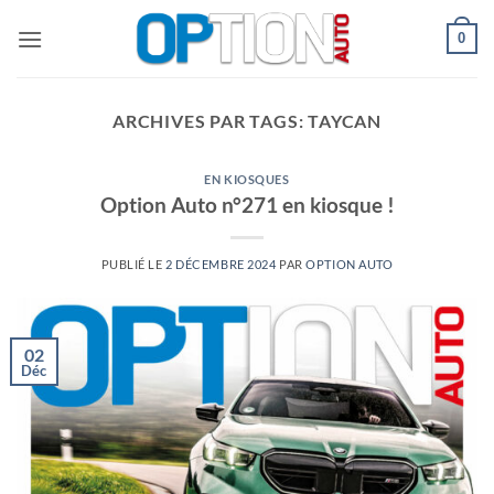
Passer
0
au
contenu
ARCHIVES PAR TAGS:
TAYCAN
EN KIOSQUES
Option Auto n°271 en kiosque !
PUBLIÉ LE
2 DÉCEMBRE 2024
PAR
OPTION AUTO
02
Déc