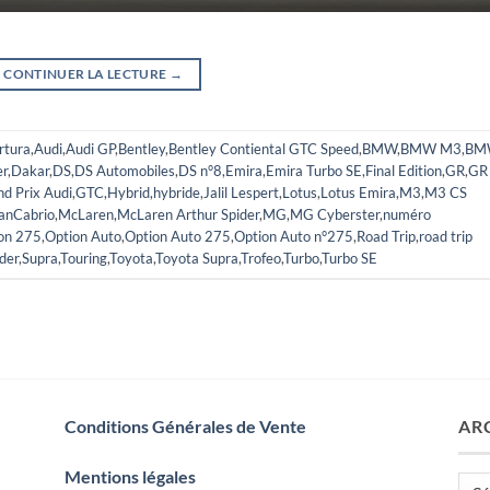
CONTINUER LA LECTURE
→
rtura
,
Audi
,
Audi GP
,
Bentley
,
Bentley Contiental GTC Speed
,
BMW
,
BMW M3
,
BM
er
,
Dakar
,
DS
,
DS Automobiles
,
DS n°8
,
Emira
,
Emira Turbo SE
,
Final Edition
,
GR
,
GR
d Prix Audi
,
GTC
,
Hybrid
,
hybride
,
Jalil Lespert
,
Lotus
,
Lotus Emira
,
M3
,
M3 CS
anCabrio
,
McLaren
,
McLaren Arthur Spider
,
MG
,
MG Cyberster
,
numéro
on 275
,
Option Auto
,
Option Auto 275
,
Option Auto n°275
,
Road Trip
,
road trip
der
,
Supra
,
Touring
,
Toyota
,
Toyota Supra
,
Trofeo
,
Turbo
,
Turbo SE
Conditions Générales de Vente
AR
Mentions légales
Arch