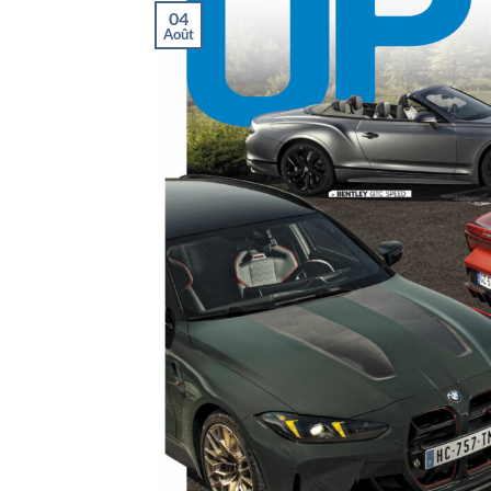
04
Août