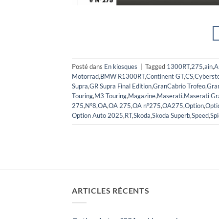
Posté dans
En kiosques
|
Tagged
1300RT
,
275
,
ain
,
A
Motorrad
,
BMW R1300RT
,
Continent GT
,
CS
,
Cyberst
Supra
,
GR Supra Final Edition
,
GranCabrio Trofeo
,
Gran
Touring
,
M3 Touring
,
Magazine
,
Maserati
,
Maserati Gr
275
,
N°8
,
OA
,
OA 275
,
OA n°275
,
OA275
,
Option
,
Opti
Option Auto 2025
,
RT
,
Skoda
,
Skoda Superb
,
Speed
,
Spi
ARTICLES RÉCENTS