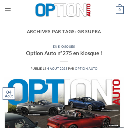
Passer
0
au
contenu
ARCHIVES PAR TAGS:
GR SUPRA
EN KIOSQUES
Option Auto n°275 en kiosque !
PUBLIÉ LE
4 AOÛT 2025
PAR
OPTION AUTO
04
Août