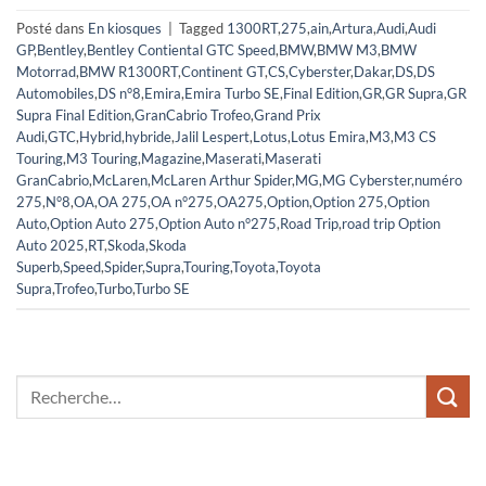
Posté dans
En kiosques
|
Tagged
1300RT
,
275
,
ain
,
Artura
,
Audi
,
Audi
GP
,
Bentley
,
Bentley Contiental GTC Speed
,
BMW
,
BMW M3
,
BMW
Motorrad
,
BMW R1300RT
,
Continent GT
,
CS
,
Cyberster
,
Dakar
,
DS
,
DS
Automobiles
,
DS n°8
,
Emira
,
Emira Turbo SE
,
Final Edition
,
GR
,
GR Supra
,
GR
Supra Final Edition
,
GranCabrio Trofeo
,
Grand Prix
Audi
,
GTC
,
Hybrid
,
hybride
,
Jalil Lespert
,
Lotus
,
Lotus Emira
,
M3
,
M3 CS
Touring
,
M3 Touring
,
Magazine
,
Maserati
,
Maserati
GranCabrio
,
McLaren
,
McLaren Arthur Spider
,
MG
,
MG Cyberster
,
numéro
275
,
N°8
,
OA
,
OA 275
,
OA n°275
,
OA275
,
Option
,
Option 275
,
Option
Auto
,
Option Auto 275
,
Option Auto n°275
,
Road Trip
,
road trip Option
Auto 2025
,
RT
,
Skoda
,
Skoda
Superb
,
Speed
,
Spider
,
Supra
,
Touring
,
Toyota
,
Toyota
Supra
,
Trofeo
,
Turbo
,
Turbo SE