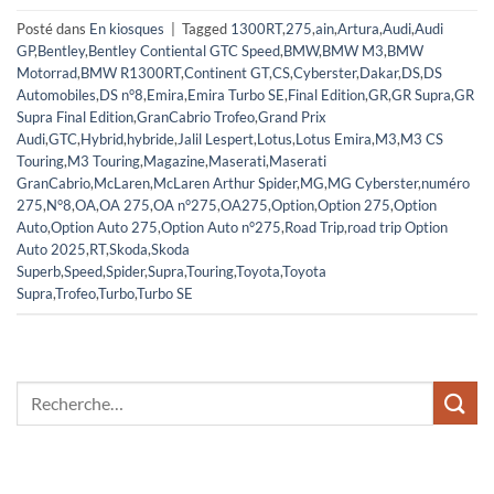
Posté dans
En kiosques
|
Tagged
1300RT
,
275
,
ain
,
Artura
,
Audi
,
Audi
GP
,
Bentley
,
Bentley Contiental GTC Speed
,
BMW
,
BMW M3
,
BMW
Motorrad
,
BMW R1300RT
,
Continent GT
,
CS
,
Cyberster
,
Dakar
,
DS
,
DS
Automobiles
,
DS n°8
,
Emira
,
Emira Turbo SE
,
Final Edition
,
GR
,
GR Supra
,
GR
Supra Final Edition
,
GranCabrio Trofeo
,
Grand Prix
Audi
,
GTC
,
Hybrid
,
hybride
,
Jalil Lespert
,
Lotus
,
Lotus Emira
,
M3
,
M3 CS
Touring
,
M3 Touring
,
Magazine
,
Maserati
,
Maserati
GranCabrio
,
McLaren
,
McLaren Arthur Spider
,
MG
,
MG Cyberster
,
numéro
275
,
N°8
,
OA
,
OA 275
,
OA n°275
,
OA275
,
Option
,
Option 275
,
Option
Auto
,
Option Auto 275
,
Option Auto n°275
,
Road Trip
,
road trip Option
Auto 2025
,
RT
,
Skoda
,
Skoda
Superb
,
Speed
,
Spider
,
Supra
,
Touring
,
Toyota
,
Toyota
Supra
,
Trofeo
,
Turbo
,
Turbo SE