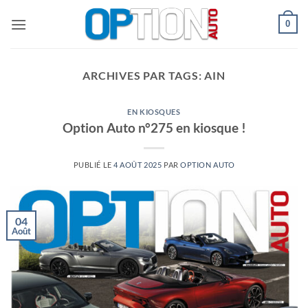
Passer
0
au
contenu
ARCHIVES PAR TAGS:
AIN
EN KIOSQUES
Option Auto n°275 en kiosque !
PUBLIÉ LE
4 AOÛT 2025
PAR
OPTION AUTO
04
Août