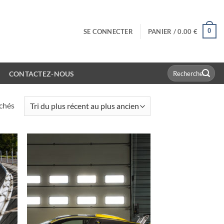
0
SE CONNECTER
PANIER /
0.00
€
Recherche
CONTACTEZ-NOUS
pour :
Trié
ichés
du
plus
récent
au
plus
ancien