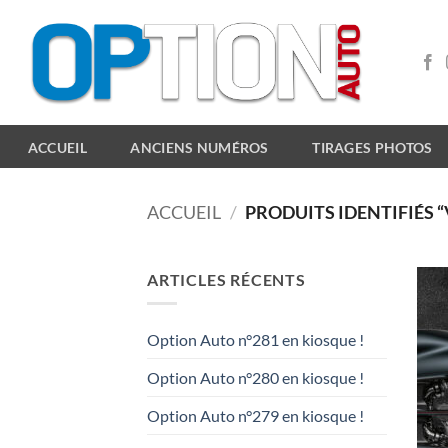
Passer
au
contenu
ACCUEIL
ANCIENS NUMÉROS
TIRAGES PHOTOS
ACCUEIL
/
PRODUITS IDENTIFIÉS 
ARTICLES RÉCENTS
Option Auto n°281 en kiosque !
Option Auto n°280 en kiosque !
Option Auto n°279 en kiosque !