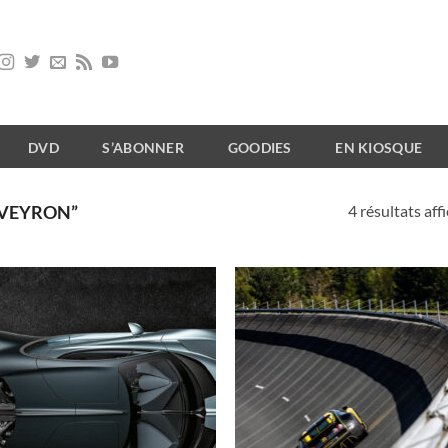
DVD
S’ABONNER
GOODIES
EN KIOSQUE
4 résultats aff
“VEYRON”