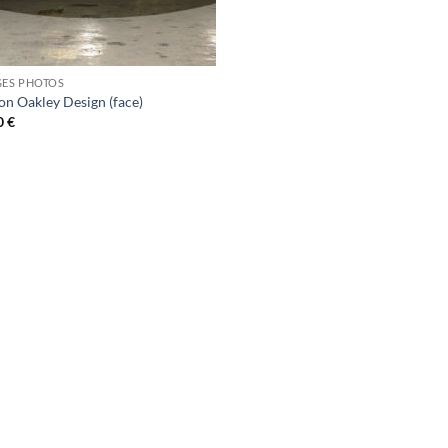
GES PHOTOS
on Oakley Design (face)
0
€