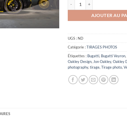
quantité de Veyron Oakley Design 
AJOUTER AU PA
UGS :
ND
Catégorie :
TIRAGES PHOTOS
Étiquettes :
Bugatti
,
Bugatti Veyron
,
Oakley Design
,
Jon Oakley
,
Oakley 
photography
,
tirage
,
Tirage photo
,
V
AIRES