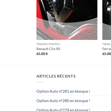
TIRAGES PHOTOS
TIRAG
es
Renault Clio RS
Ferra
65.00
€
65.0
ARTICLES RÉCENTS
Option Auto n°281 en kiosque !
Option Auto n°280 en kiosque !
Option Auto n°279 en kiosque !