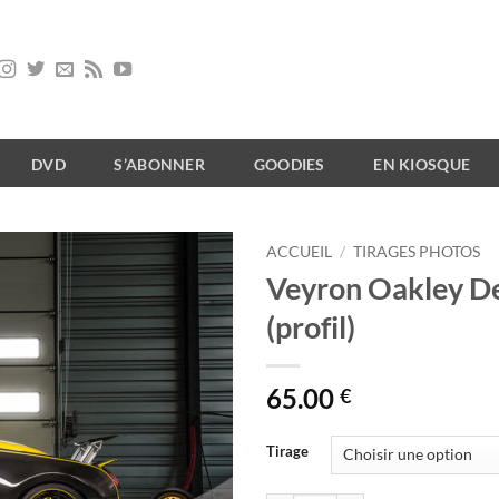
DVD
S’ABONNER
GOODIES
EN KIOSQUE
ACCUEIL
/
TIRAGES PHOTOS
Veyron Oakley D
(profil)
65.00
€
Tirage