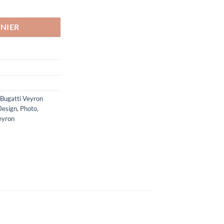
(profil)
NIER
Bugatti Veyron
Design
,
Photo
,
eyron