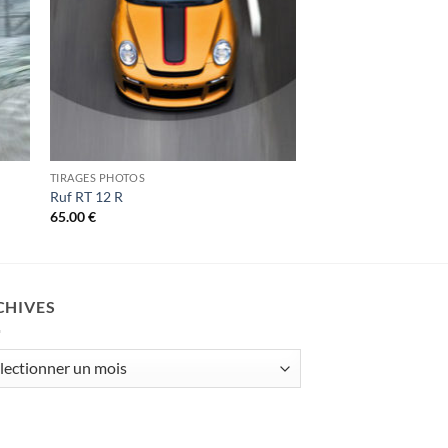
TIRAGES PHOTOS
Ruf RT 12 R
65.00
€
CHIVES
ives