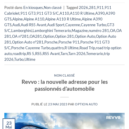
Posté dans
En kiosques
,
Non classé
|
Tagged
2026
,
281
,
911
,
911
Cabriolet
,
911 GT3
,
911 GT3 S/C
,
A110
,
A110 R Ultime
,
A390
,
A390
GTS
,
Alpine
,
Alpine A110
,
Alpine A110 R Ultime
,
Alpine A390
GTS
,
Audi
,
Audi RS5 Avant
,
Audi Sport
,
Cayenne
,
Cayenne Turbo
,
GT3
S/C
,
Lamborghini
,
Lamborghini Temerario
,
Magazine
,
numéro 281
,
OA
,
OA
281
,
OA n°281
,
OA281
,
Option
,
Option 281
,
Option Auto
,
Option Auto
281
,
Option Auto n°281
,
Porsche
,
Porsche 911
,
Porsche 911 GT3
S/C
,
Porsche Cayenne Turbo
,
quattro
,
R Ultime
,
Road Trip
,
road trip option
auto
,
roadtrip
,
RS 5
,
RS5
,
RS5 Avant
,
Tarn
,
Tarn 2026
,
Temerario
,
trip
2026
,
Turbo
,
Ultime
NON CLASSÉ
Revvo : la nouvelle adresse pour les
passionnés d’automobile
PUBLIÉ LE
23 MAI 2023
PAR
OPTION AUTO
23
Mai