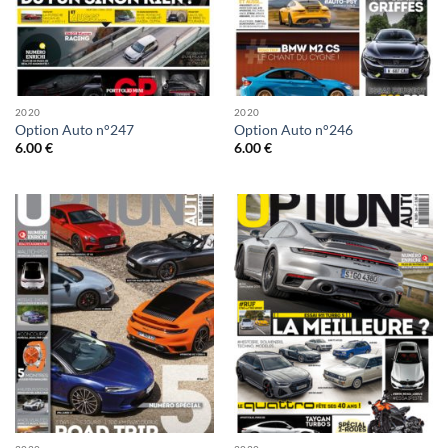
2020
2020
Option Auto n°247
Option Auto n°246
6.00
€
6.00
€