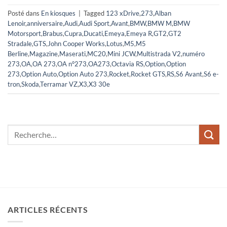
Posté dans
En kiosques
|
Tagged
123 xDrive
,
273
,
Alban
Lenoir
,
anniversaire
,
Audi
,
Audi Sport
,
Avant
,
BMW
,
BMW M
,
BMW
Motorsport
,
Brabus
,
Cupra
,
Ducati
,
Emeya
,
Emeya R
,
GT2
,
GT2
Stradale
,
GTS
,
John Cooper Works
,
Lotus
,
M5
,
M5
Berline
,
Magazine
,
Maserati
,
MC20
,
Mini JCW
,
Multistrada V2
,
numéro
273
,
OA
,
OA 273
,
OA n°273
,
OA273
,
Octavia RS
,
Option
,
Option
273
,
Option Auto
,
Option Auto 273
,
Rocket
,
Rocket GTS
,
RS
,
S6 Avant
,
S6 e-
tron
,
Skoda
,
Terramar VZ
,
X3
,
X3 30e
ARTICLES RÉCENTS