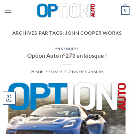
Passer
0
au
contenu
ARCHIVES PAR TAGS:
JOHN COOPER WORKS
EN KIOSQUES
Option Auto n°273 en kiosque !
PUBLIÉ LE
31 MARS 2025
PAR
OPTION AUTO
31
Mar