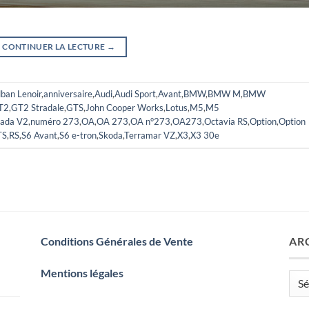
CONTINUER LA LECTURE
→
lban Lenoir
,
anniversaire
,
Audi
,
Audi Sport
,
Avant
,
BMW
,
BMW M
,
BMW
T2
,
GT2 Stradale
,
GTS
,
John Cooper Works
,
Lotus
,
M5
,
M5
rada V2
,
numéro 273
,
OA
,
OA 273
,
OA n°273
,
OA273
,
Octavia RS
,
Option
,
Option
TS
,
RS
,
S6 Avant
,
S6 e-tron
,
Skoda
,
Terramar VZ
,
X3
,
X3 30e
Conditions Générales de Vente
AR
Mentions légales
Arch