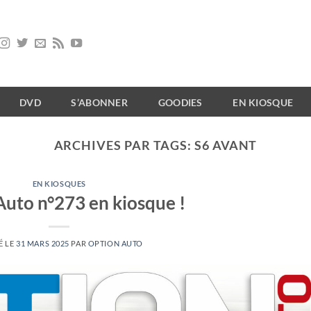
DVD
S’ABONNER
GOODIES
EN KIOSQUE
ARCHIVES PAR TAGS:
S6 AVANT
EN KIOSQUES
Auto n°273 en kiosque !
É LE
31 MARS 2025
PAR
OPTION AUTO