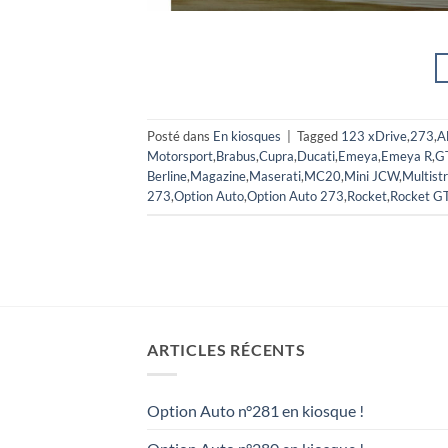
Posté dans
En kiosques
|
Tagged
123 xDrive
,
273
,
A
Motorsport
,
Brabus
,
Cupra
,
Ducati
,
Emeya
,
Emeya R
,
G
Berline
,
Magazine
,
Maserati
,
MC20
,
Mini JCW
,
Multist
273
,
Option Auto
,
Option Auto 273
,
Rocket
,
Rocket G
ARTICLES RÉCENTS
Option Auto n°281 en kiosque !