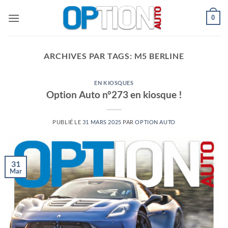
Passer
0
au
contenu
ARCHIVES PAR TAGS:
M5 BERLINE
EN KIOSQUES
Option Auto n°273 en kiosque !
PUBLIÉ LE
31 MARS 2025
PAR
OPTION AUTO
31
Mar