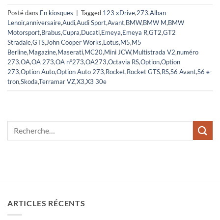
Posté dans
En kiosques
|
Tagged
123 xDrive
,
273
,
Alban
Lenoir
,
anniversaire
,
Audi
,
Audi Sport
,
Avant
,
BMW
,
BMW M
,
BMW
Motorsport
,
Brabus
,
Cupra
,
Ducati
,
Emeya
,
Emeya R
,
GT2
,
GT2
Stradale
,
GTS
,
John Cooper Works
,
Lotus
,
M5
,
M5
Berline
,
Magazine
,
Maserati
,
MC20
,
Mini JCW
,
Multistrada V2
,
numéro
273
,
OA
,
OA 273
,
OA n°273
,
OA273
,
Octavia RS
,
Option
,
Option
273
,
Option Auto
,
Option Auto 273
,
Rocket
,
Rocket GTS
,
RS
,
S6 Avant
,
S6 e-
tron
,
Skoda
,
Terramar VZ
,
X3
,
X3 30e
ARTICLES RÉCENTS