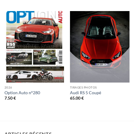
2026
TIRAGES PHOTOS
Option Auto n°280
Audi RS 5 Coupé
7.50
€
65.00
€
ARTICLES RÉCENTS