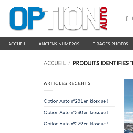
Passer
au
contenu
ACCUEIL
ANCIENS NUMÉROS
TIRAGES PHOTOS
ACCUEIL
/
PRODUITS IDENTIFIÉS “
ARTICLES RÉCENTS
Option Auto n°281 en kiosque !
Option Auto n°280 en kiosque !
Option Auto n°279 en kiosque !