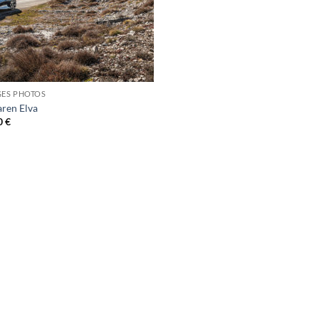
GES PHOTOS
ren Elva
0
€