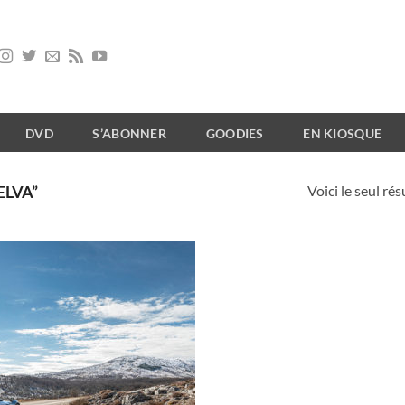
DVD
S’ABONNER
GOODIES
EN KIOSQUE
Voici le seul rés
ELVA”