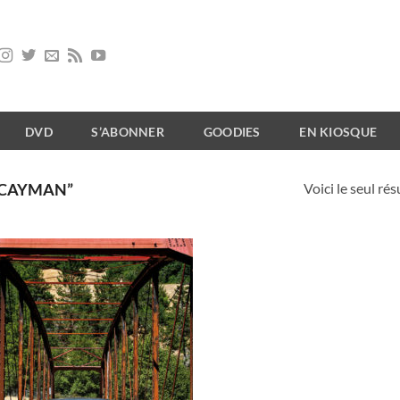
DVD
S’ABONNER
GOODIES
EN KIOSQUE
Voici le seul rés
“CAYMAN”