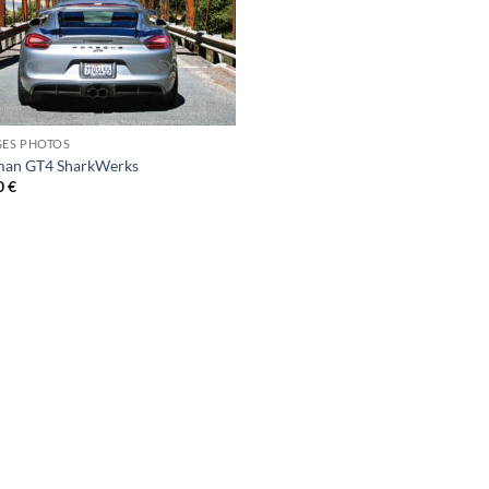
GES PHOTOS
an GT4 SharkWerks
0
€