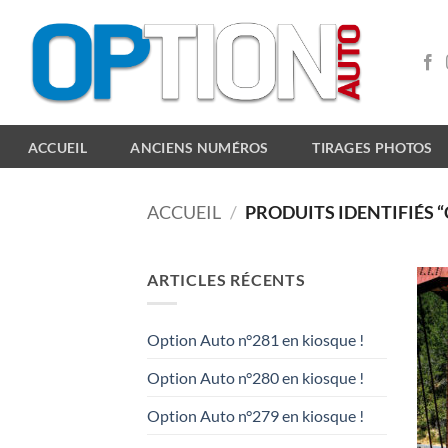
Passer
au
contenu
ACCUEIL
ANCIENS NUMÉROS
TIRAGES PHOTOS
ACCUEIL
/
PRODUITS IDENTIFIÉS 
ARTICLES RÉCENTS
Option Auto n°281 en kiosque !
Option Auto n°280 en kiosque !
Option Auto n°279 en kiosque !