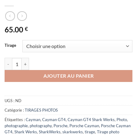
65.00
€
Tirage
quantité de Cayman GT4 SharkWerks
AJOUTER AU PANIER
UGS :
ND
Catégorie :
TIRAGES PHOTOS
Étiquettes :
Cayman
,
Cayman GT4
,
Cayman GT4 Shark Werks
,
Photo
,
photographie
,
photography
,
Porsche
,
Porsche Cayman
,
Porsche Cayman
GT4
,
Shark Werks
,
SharkWerks
,
skarkwerks
,
tirage
,
Tirage photo