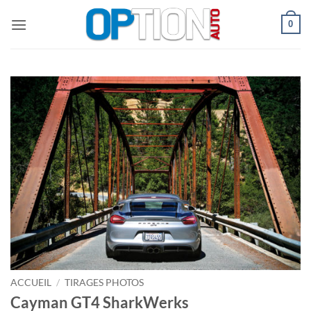
Passer
0
au
contenu
ACCUEIL
/
TIRAGES PHOTOS
Cayman GT4 SharkWerks