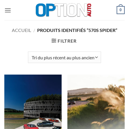
Passer
0
au
contenu
ACCUEIL
/
PRODUITS IDENTIFIÉS “570S SPIDER”
FILTRER