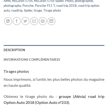
AMR
,
McLaren 570S
,
McLaren 570S Spider
,
Photo
,
photographie
,
photography
,
Porsche
,
Porsche 911 T
,
road trip 2018
,
road trip option
auto
,
roadtrip
,
Spider
,
tirage
,
Tirage photo
DESCRIPTION
INFORMATIONS COMPLÉMENTAIRES
Tirages photos
Nous imprimons, à l’unité, les plus belles photos du magazine
en haute qualité.
Obtenez le tirage photo du :
groupe (Alésia) road trip
Option Auto 2018 (Option Auto n°233)
.