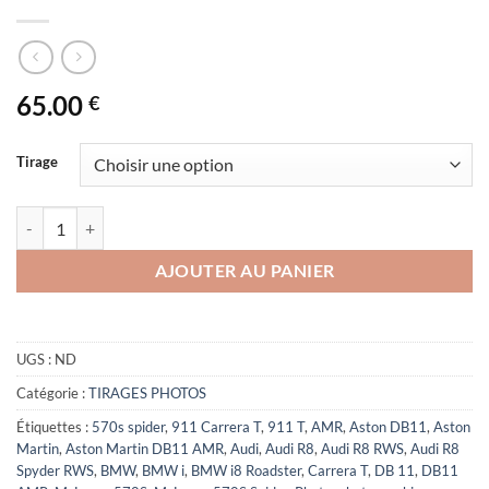
65.00
€
Tirage
quantité de Road trip OA 2018
AJOUTER AU PANIER
UGS :
ND
Catégorie :
TIRAGES PHOTOS
Étiquettes :
570s spider
,
911 Carrera T
,
911 T
,
AMR
,
Aston DB11
,
Aston
Martin
,
Aston Martin DB11 AMR
,
Audi
,
Audi R8
,
Audi R8 RWS
,
Audi R8
Spyder RWS
,
BMW
,
BMW i
,
BMW i8 Roadster
,
Carrera T
,
DB 11
,
DB11