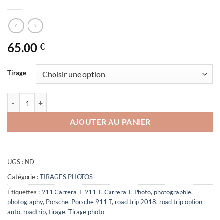
65.00
€
Tirage
quantité de Porsche 911 Carrera T
AJOUTER AU PANIER
UGS :
ND
Catégorie :
TIRAGES PHOTOS
Étiquettes :
911 Carrera T
,
911 T
,
Carrera T
,
Photo
,
photographie
,
photography
,
Porsche
,
Porsche 911 T
,
road trip 2018
,
road trip option
auto
,
roadtrip
,
tirage
,
Tirage photo