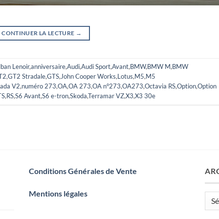
CONTINUER LA LECTURE
→
lban Lenoir
,
anniversaire
,
Audi
,
Audi Sport
,
Avant
,
BMW
,
BMW M
,
BMW
T2
,
GT2 Stradale
,
GTS
,
John Cooper Works
,
Lotus
,
M5
,
M5
rada V2
,
numéro 273
,
OA
,
OA 273
,
OA n°273
,
OA273
,
Octavia RS
,
Option
,
Option
TS
,
RS
,
S6 Avant
,
S6 e-tron
,
Skoda
,
Terramar VZ
,
X3
,
X3 30e
Conditions Générales de Vente
AR
Mentions légales
Arch