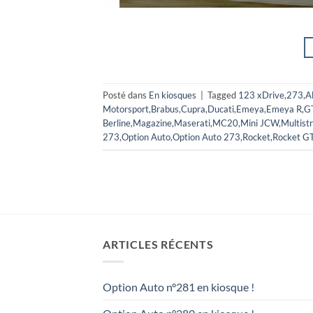
Posté dans
En kiosques
|
Tagged
123 xDrive
,
273
,
A
Motorsport
,
Brabus
,
Cupra
,
Ducati
,
Emeya
,
Emeya R
,
G
Berline
,
Magazine
,
Maserati
,
MC20
,
Mini JCW
,
Multist
273
,
Option Auto
,
Option Auto 273
,
Rocket
,
Rocket G
ARTICLES RÉCENTS
Option Auto n°281 en kiosque !