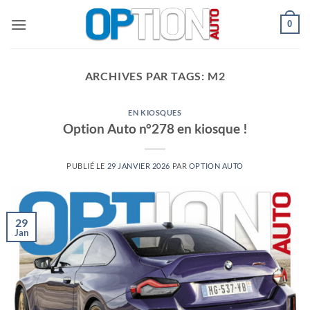
Passer
0
au
contenu
ARCHIVES PAR TAGS:
M2
EN KIOSQUES
Option Auto n°278 en kiosque !
PUBLIÉ LE
29 JANVIER 2026
PAR
OPTION AUTO
29
Jan