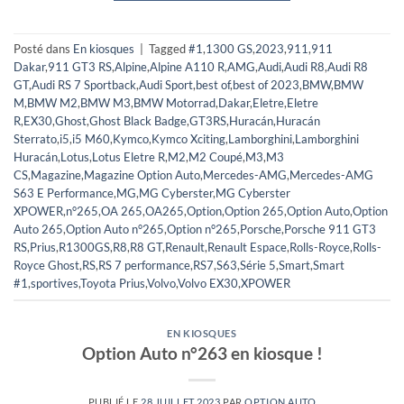
Posté dans
En kiosques
|
Tagged
#1
,
1300 GS
,
2023
,
911
,
911
Dakar
,
911 GT3 RS
,
Alpine
,
Alpine A110 R
,
AMG
,
Audi
,
Audi R8
,
Audi R8
GT
,
Audi RS 7 Sportback
,
Audi Sport
,
best of
,
best of 2023
,
BMW
,
BMW
M
,
BMW M2
,
BMW M3
,
BMW Motorrad
,
Dakar
,
Eletre
,
Eletre
R
,
EX30
,
Ghost
,
Ghost Black Badge
,
GT3RS
,
Huracán
,
Huracán
Sterrato
,
i5
,
i5 M60
,
Kymco
,
Kymco Xciting
,
Lamborghini
,
Lamborghini
Huracán
,
Lotus
,
Lotus Eletre R
,
M2
,
M2 Coupé
,
M3
,
M3
CS
,
Magazine
,
Magazine Option Auto
,
Mercedes-AMG
,
Mercedes-AMG
S63 E Performance
,
MG
,
MG Cyberster
,
MG Cyberster
XPOWER
,
n°265
,
OA 265
,
OA265
,
Option
,
Option 265
,
Option Auto
,
Option
Auto 265
,
Option Auto n°265
,
Option n°265
,
Porsche
,
Porsche 911 GT3
RS
,
Prius
,
R1300GS
,
R8
,
R8 GT
,
Renault
,
Renault Espace
,
Rolls-Royce
,
Rolls-
Royce Ghost
,
RS
,
RS 7 performance
,
RS7
,
S63
,
Série 5
,
Smart
,
Smart
#1
,
sportives
,
Toyota Prius
,
Volvo
,
Volvo EX30
,
XPOWER
EN KIOSQUES
Option Auto n°263 en kiosque !
PUBLIÉ LE
28 JUILLET 2023
PAR
OPTION AUTO