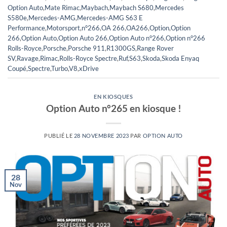
Option Auto
,
Mate Rimac
,
Maybach
,
Maybach S680
,
Mercedes
S580e
,
Mercedes-AMG
,
Mercedes-AMG S63 E
Performance
,
Motorsport
,
n°266
,
OA 266
,
OA266
,
Option
,
Option
266
,
Option Auto
,
Option Auto 266
,
Option Auto n°266
,
Option n°266
Rolls-Royce
,
Porsche
,
Porsche 911
,
R1300GS
,
Range Rover
SV
,
Ravage
,
Rimac
,
Rolls-Royce Spectre
,
Ruf
,
S63
,
Skoda
,
Skoda Enyaq
Coupé
,
Spectre
,
Turbo
,
V8
,
xDrive
EN KIOSQUES
Option Auto n°265 en kiosque !
PUBLIÉ LE
28 NOVEMBRE 2023
PAR
OPTION AUTO
28
Nov