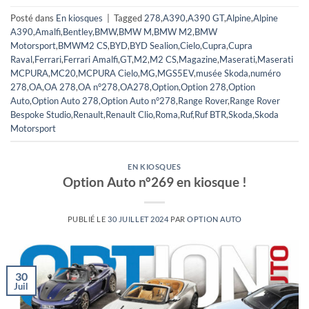
Posté dans
En kiosques
|
Tagged
278
,
A390
,
A390 GT
,
Alpine
,
Alpine
A390
,
Amalfi
,
Bentley
,
BMW
,
BMW M
,
BMW M2
,
BMW
Motorsport
,
BMWM2 CS
,
BYD
,
BYD Sealion
,
Cielo
,
Cupra
,
Cupra
Raval
,
Ferrari
,
Ferrari Amalfi
,
GT
,
M2
,
M2 CS
,
Magazine
,
Maserati
,
Maserati
MCPURA
,
MC20
,
MCPURA Cielo
,
MG
,
MGS5EV
,
musée Skoda
,
numéro
278
,
OA
,
OA 278
,
OA n°278
,
OA278
,
Option
,
Option 278
,
Option
Auto
,
Option Auto 278
,
Option Auto n°278
,
Range Rover
,
Range Rover
Bespoke Studio
,
Renault
,
Renault Clio
,
Roma
,
Ruf
,
Ruf BTR
,
Skoda
,
Skoda
Motorsport
EN KIOSQUES
Option Auto n°269 en kiosque !
PUBLIÉ LE
30 JUILLET 2024
PAR
OPTION AUTO
30
Juil