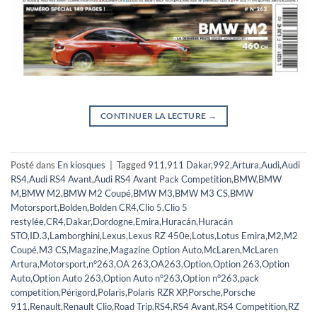
CONTINUER LA LECTURE
→
Posté dans
En kiosques
|
Tagged
911
,
911 Dakar
,
992
,
Artura
,
Audi
,
Audi
RS4
,
Audi RS4 Avant
,
Audi RS4 Avant Pack Competition
,
BMW
,
BMW
M
,
BMW M2
,
BMW M2 Coupé
,
BMW M3
,
BMW M3 CS
,
BMW
Motorsport
,
Bolden
,
Bolden CR4
,
Clio 5
,
Clio 5
restylée
,
CR4
,
Dakar
,
Dordogne
,
Emira
,
Huracán
,
Huracán
STO
,
ID.3
,
Lamborghini
,
Lexus
,
Lexus RZ 450e
,
Lotus
,
Lotus Emira
,
M2
,
M2
Coupé
,
M3 CS
,
Magazine
,
Magazine Option Auto
,
McLaren
,
McLaren
Artura
,
Motorsport
,
n°263
,
OA 263
,
OA263
,
Option
,
Option 263
,
Option
Auto
,
Option Auto 263
,
Option Auto n°263
,
Option n°263
,
pack
competition
,
Périgord
,
Polaris
,
Polaris RZR XP
,
Porsche
,
Porsche
911
,
Renault
,
Renault Clio
,
Road Trip
,
RS4
,
RS4 Avant
,
RS4 Competition
,
RZ