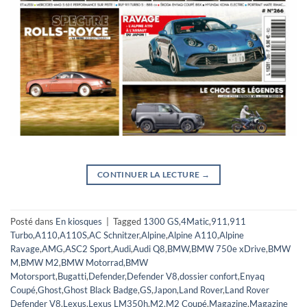
CONTINUER LA LECTURE
→
Posté dans
En kiosques
|
Tagged
1300 GS
,
4Matic
,
911
,
911
Turbo
,
A110
,
A110S
,
AC Schnitzer
,
Alpine
,
Alpine A110
,
Alpine
Ravage
,
AMG
,
ASC2 Sport
,
Audi
,
Audi Q8
,
BMW
,
BMW 750e xDrive
,
BMW
M
,
BMW M2
,
BMW Motorrad
,
BMW
Motorsport
,
Bugatti
,
Defender
,
Defender V8
,
dossier confort
,
Enyaq
Coupé
,
Ghost
,
Ghost Black Badge
,
GS
,
Japon
,
Land Rover
,
Land Rover
Defender V8
,
Lexus
,
Lexus LM350h
,
M2
,
M2 Coupé
,
Magazine
,
Magazine