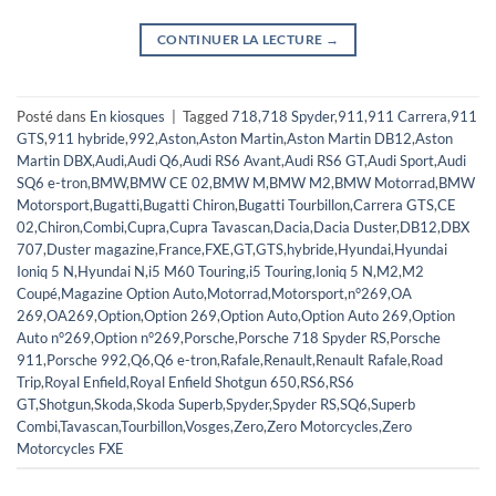
CONTINUER LA LECTURE
→
Posté dans
En kiosques
|
Tagged
718
,
718 Spyder
,
911
,
911 Carrera
,
911
GTS
,
911 hybride
,
992
,
Aston
,
Aston Martin
,
Aston Martin DB12
,
Aston
Martin DBX
,
Audi
,
Audi Q6
,
Audi RS6 Avant
,
Audi RS6 GT
,
Audi Sport
,
Audi
SQ6 e-tron
,
BMW
,
BMW CE 02
,
BMW M
,
BMW M2
,
BMW Motorrad
,
BMW
Motorsport
,
Bugatti
,
Bugatti Chiron
,
Bugatti Tourbillon
,
Carrera GTS
,
CE
02
,
Chiron
,
Combi
,
Cupra
,
Cupra Tavascan
,
Dacia
,
Dacia Duster
,
DB12
,
DBX
707
,
Duster magazine
,
France
,
FXE
,
GT
,
GTS
,
hybride
,
Hyundai
,
Hyundai
Ioniq 5 N
,
Hyundai N
,
i5 M60 Touring
,
i5 Touring
,
Ioniq 5 N
,
M2
,
M2
Coupé
,
Magazine Option Auto
,
Motorrad
,
Motorsport
,
n°269
,
OA
269
,
OA269
,
Option
,
Option 269
,
Option Auto
,
Option Auto 269
,
Option
Auto n°269
,
Option n°269
,
Porsche
,
Porsche 718 Spyder RS
,
Porsche
911
,
Porsche 992
,
Q6
,
Q6 e-tron
,
Rafale
,
Renault
,
Renault Rafale
,
Road
Trip
,
Royal Enfield
,
Royal Enfield Shotgun 650
,
RS6
,
RS6
GT
,
Shotgun
,
Skoda
,
Skoda Superb
,
Spyder
,
Spyder RS
,
SQ6
,
Superb
Combi
,
Tavascan
,
Tourbillon
,
Vosges
,
Zero
,
Zero Motorcycles
,
Zero
Motorcycles FXE