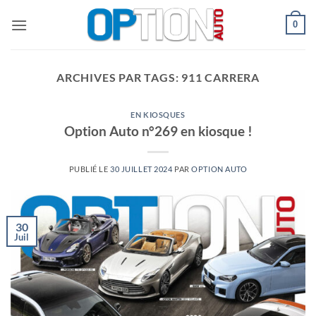
Passer
0
au
contenu
ARCHIVES PAR TAGS:
911 CARRERA
EN KIOSQUES
Option Auto n°269 en kiosque !
PUBLIÉ LE
30 JUILLET 2024
PAR
OPTION AUTO
30
Juil