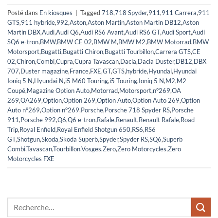
Posté dans
En kiosques
|
Tagged
718
,
718 Spyder
,
911
,
911 Carrera
,
911
GTS
,
911 hybride
,
992
,
Aston
,
Aston Martin
,
Aston Martin DB12
,
Aston
Martin DBX
,
Audi
,
Audi Q6
,
Audi RS6 Avant
,
Audi RS6 GT
,
Audi Sport
,
Audi
SQ6 e-tron
,
BMW
,
BMW CE 02
,
BMW M
,
BMW M2
,
BMW Motorrad
,
BMW
Motorsport
,
Bugatti
,
Bugatti Chiron
,
Bugatti Tourbillon
,
Carrera GTS
,
CE
02
,
Chiron
,
Combi
,
Cupra
,
Cupra Tavascan
,
Dacia
,
Dacia Duster
,
DB12
,
DBX
707
,
Duster magazine
,
France
,
FXE
,
GT
,
GTS
,
hybride
,
Hyundai
,
Hyundai
Ioniq 5 N
,
Hyundai N
,
i5 M60 Touring
,
i5 Touring
,
Ioniq 5 N
,
M2
,
M2
Coupé
,
Magazine Option Auto
,
Motorrad
,
Motorsport
,
n°269
,
OA
269
,
OA269
,
Option
,
Option 269
,
Option Auto
,
Option Auto 269
,
Option
Auto n°269
,
Option n°269
,
Porsche
,
Porsche 718 Spyder RS
,
Porsche
911
,
Porsche 992
,
Q6
,
Q6 e-tron
,
Rafale
,
Renault
,
Renault Rafale
,
Road
Trip
,
Royal Enfield
,
Royal Enfield Shotgun 650
,
RS6
,
RS6
GT
,
Shotgun
,
Skoda
,
Skoda Superb
,
Spyder
,
Spyder RS
,
SQ6
,
Superb
Combi
,
Tavascan
,
Tourbillon
,
Vosges
,
Zero
,
Zero Motorcycles
,
Zero
Motorcycles FXE