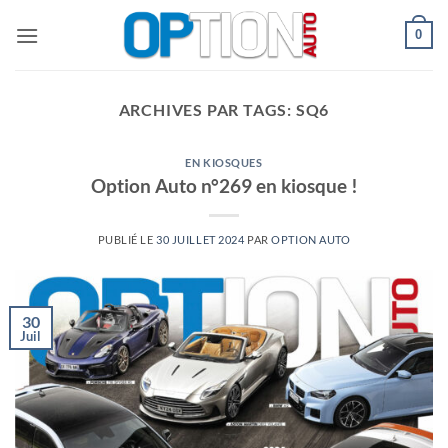
Passer
0
au
contenu
ARCHIVES PAR TAGS:
SQ6
EN KIOSQUES
Option Auto n°269 en kiosque !
PUBLIÉ LE
30 JUILLET 2024
PAR
OPTION AUTO
30
Juil