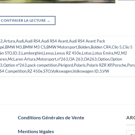
CONTINUER LA LECTURE
→
92
,
Artura
,
Audi
,
Audi RS4
,
Audi RS4 Avant
,
Audi RS4 Avant Pack
pé
,
BMW M3
,
BMW M3 CS
,
BMW Motorsport
,
Bolden
,
Bolden CR4
,
Clio 5
,
Clio 5
án STO
,
ID.3
,
Lamborghini
,
Lexus
,
Lexus RZ 450e
,
Lotus
,
Lotus Emira
,
M2
,
M2
aren
,
McLaren Artura
,
Motorsport
,
n°263
,
OA 263
,
OA263
,
Option
,
Option
63
,
Option n°263
,
pack competition
,
Périgord
,
Polaris
,
Polaris RZR XP
,
Porsche
,
Por
S4 Competition
,
RZ 450e
,
STO
,
Volkswagen
,
Volkswagen ID.3
,
VW
Conditions Générales de Vente
AR
Mentions légales
Arch