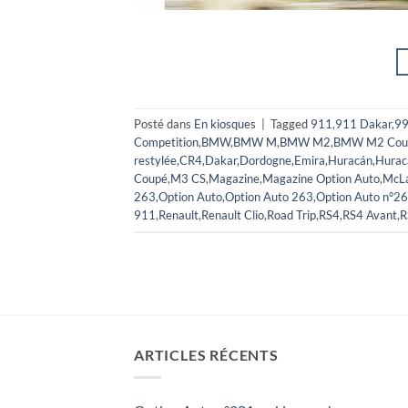
Posté dans
En kiosques
|
Tagged
911
,
911 Dakar
,
9
Competition
,
BMW
,
BMW M
,
BMW M2
,
BMW M2 Cou
restylée
,
CR4
,
Dakar
,
Dordogne
,
Emira
,
Huracán
,
Hurac
Coupé
,
M3 CS
,
Magazine
,
Magazine Option Auto
,
McL
263
,
Option Auto
,
Option Auto 263
,
Option Auto n°2
911
,
Renault
,
Renault Clio
,
Road Trip
,
RS4
,
RS4 Avant
,
R
ARTICLES RÉCENTS