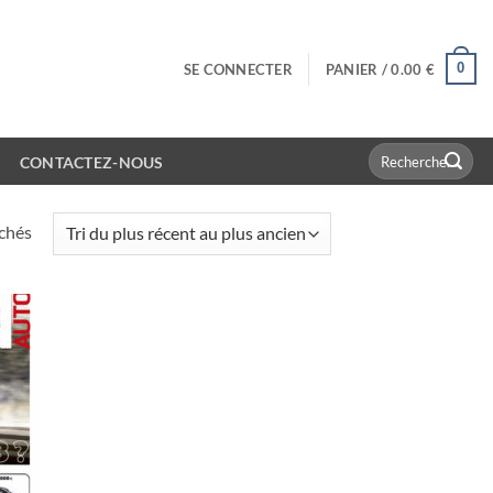
0
SE CONNECTER
PANIER /
0.00
€
Recherche
CONTACTEZ-NOUS
pour :
Trié
ichés
du
plus
récent
au
plus
ancien