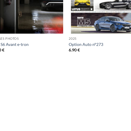
GES PHOTOS
2025
 S6 Avant e-tron
Option Auto n°273
0
€
6.90
€