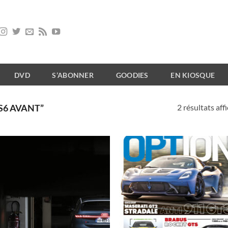
DVD
S’ABONNER
GOODIES
EN KIOSQUE
2 résultats aff
S6 AVANT”