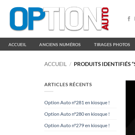
Passer
au
contenu
ACCUEIL
ANCIENS NUMÉROS
TIRAGES PHOTOS
ACCUEIL
/
PRODUITS IDENTIFIÉS “
ARTICLES RÉCENTS
Option Auto n°281 en kiosque !
Option Auto n°280 en kiosque !
Option Auto n°279 en kiosque !