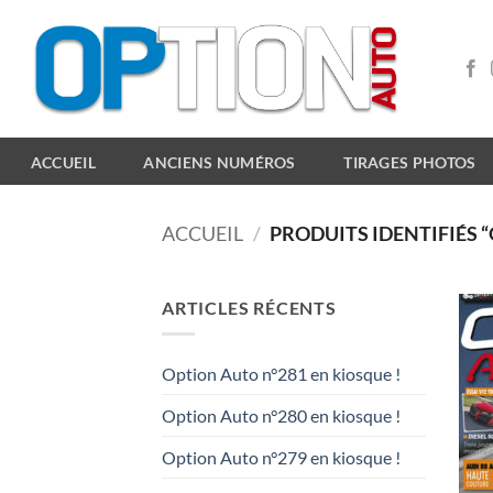
Passer
au
contenu
ACCUEIL
ANCIENS NUMÉROS
TIRAGES PHOTOS
ACCUEIL
/
PRODUITS IDENTIFIÉS “
ARTICLES RÉCENTS
Option Auto n°281 en kiosque !
Option Auto n°280 en kiosque !
Option Auto n°279 en kiosque !