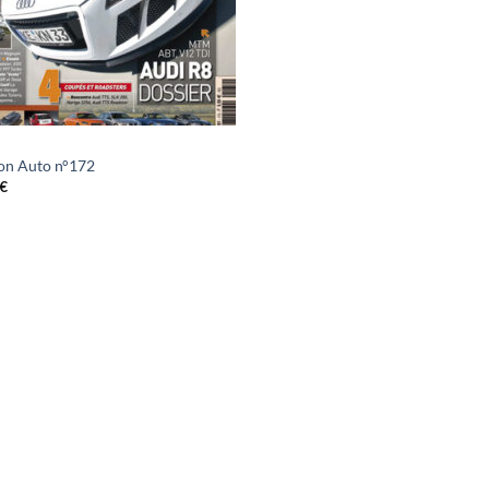
on Auto n°172
€