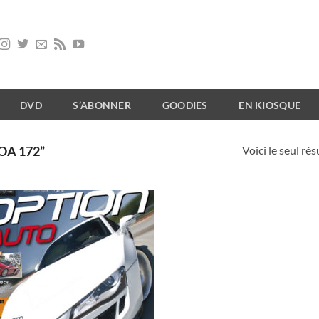
DVD
S’ABONNER
GOODIES
EN KIOSQUE
Voici le seul rés
OA 172”