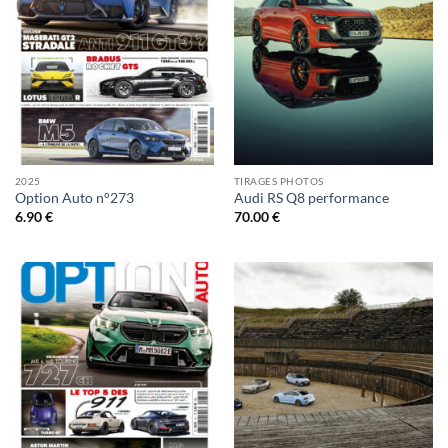
2025
TIRAGES PHOTOS
Option Auto n°273
Audi RS Q8 performance
6.90
€
70.00
€