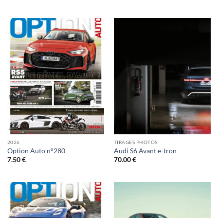
2026
TIRAGES PHOTOS
Option Auto n°280
Audi S6 Avant e-tron
7.50
€
70.00
€