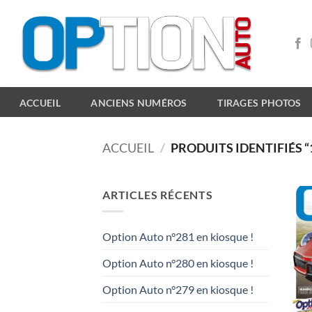
Passer
au
contenu
ACCUEIL
ANCIENS NUMÉROS
TIRAGES PHOTOS
ACCUEIL
/
PRODUITS IDENTIFIÉS “
ARTICLES RÉCENTS
Option Auto n°281 en kiosque !
Option Auto n°280 en kiosque !
Option Auto n°279 en kiosque !