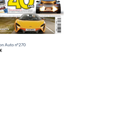
on Auto n°270
€