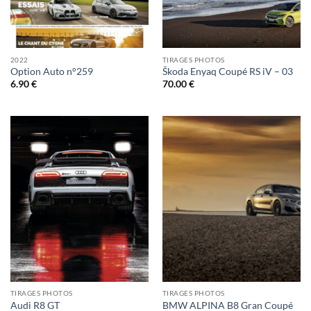
2022
TIRAGES PHOTOS
Option Auto n°259
Škoda Enyaq Coupé RS iV – 03
6.90
€
70.00
€
TIRAGES PHOTOS
TIRAGES PHOTOS
Audi R8 GT
BMW ALPINA B8 Gran Coupé