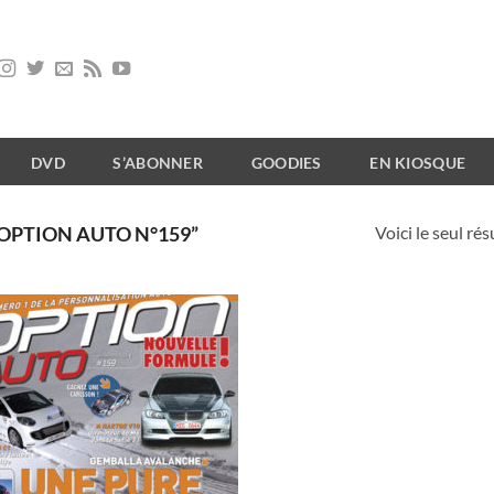
DVD
S’ABONNER
GOODIES
EN KIOSQUE
Voici le seul rés
“OPTION AUTO N°159”