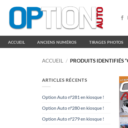
Passer
au
contenu
ACCUEIL
ANCIENS NUMÉROS
TIRAGES PHOTOS
ACCUEIL
/
PRODUITS IDENTIFIÉS 
ARTICLES RÉCENTS
Option Auto n°281 en kiosque !
Option Auto n°280 en kiosque !
Option Auto n°279 en kiosque !