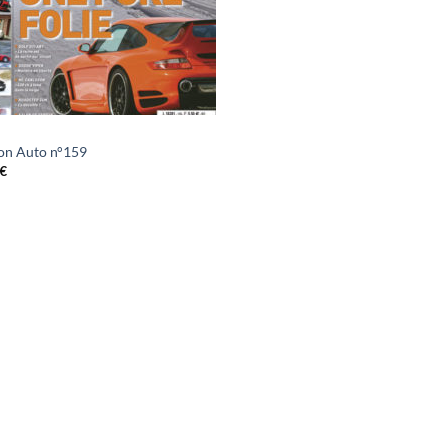
on Auto n°159
€