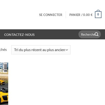
0
SE CONNECTER
PANIER /
0.00
€
Recherche
CONTACTEZ-NOUS
pour :
Trié
ichés
du
plus
récent
au
plus
ancien