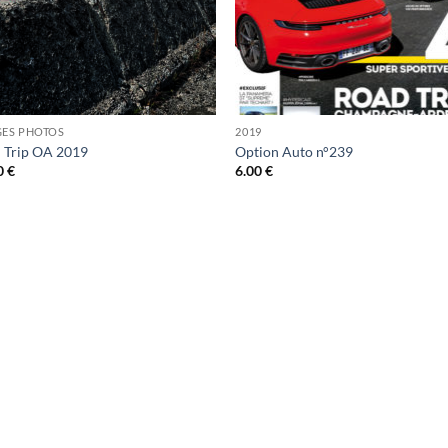
GES PHOTOS
2019
 Trip OA 2019
Option Auto n°239
0
€
6.00
€