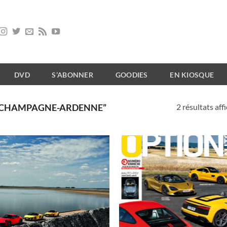
DVD
S’ABONNER
GOODIES
EN KIOSQUE
2 résultats aff
 “CHAMPAGNE-ARDENNE”