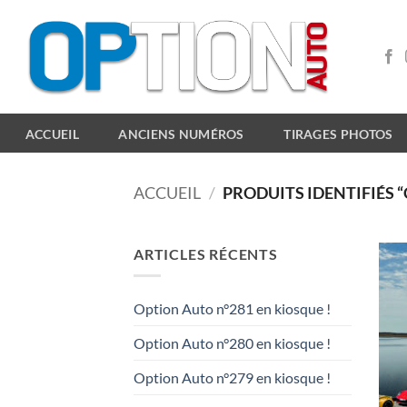
Passer
au
contenu
ACCUEIL
ANCIENS NUMÉROS
TIRAGES PHOTOS
ACCUEIL
/
PRODUITS IDENTIFIÉS
ARTICLES RÉCENTS
Option Auto n°281 en kiosque !
Option Auto n°280 en kiosque !
Option Auto n°279 en kiosque !