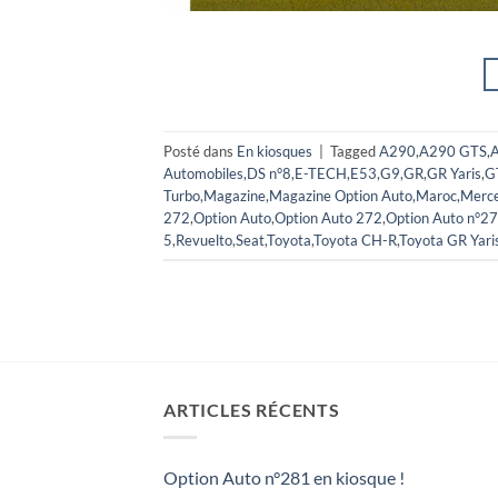
Posté dans
En kiosques
|
Tagged
A290
,
A290 GTS
,
A
Automobiles
,
DS n°8
,
E-TECH
,
E53
,
G9
,
GR
,
GR Yaris
,
G
Turbo
,
Magazine
,
Magazine Option Auto
,
Maroc
,
Merc
272
,
Option Auto
,
Option Auto 272
,
Option Auto n°2
5
,
Revuelto
,
Seat
,
Toyota
,
Toyota CH-R
,
Toyota GR Yari
ARTICLES RÉCENTS
Option Auto n°281 en kiosque !