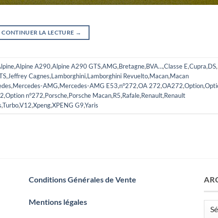
CONTINUER LA LECTURE
→
lpine
,
Alpine A290
,
Alpine A290 GTS
,
AMG
,
Bretagne
,
BVA…
,
Classe E
,
Cupra
,
DS
,
TS
,
Jeffrey Cagnes
,
Lamborghini
,
Lamborghini Revuelto
,
Macan
,
Macan
edes
,
Mercedes-AMG
,
Mercedes-AMG E53
,
n°272
,
OA 272
,
OA272
,
Option
,
Opti
72
,
Option n°272
,
Porsche
,
Porsche Macan
,
R5
,
Rafale
,
Renault
,
Renault
s
,
Turbo
,
V12
,
Xpeng
,
XPENG G9
,
Yaris
Conditions Générales de Vente
AR
Mentions légales
Arch