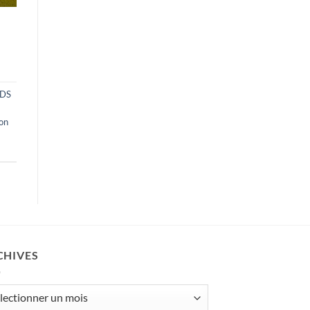
DS
on
CHIVES
ives