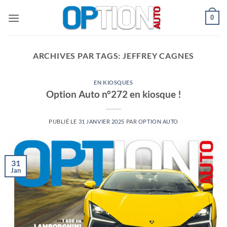
Passer
0
au
contenu
ARCHIVES PAR TAGS:
JEFFREY CAGNES
EN KIOSQUES
Option Auto n°272 en kiosque !
PUBLIÉ LE
31 JANVIER 2025
PAR
OPTION AUTO
31
Jan