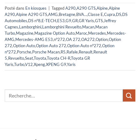
Posté dans
En kiosques
|
Tagged
A290
,
A290 GTS
,
Alpine
,
Alpine
A290
,
Alpine A290 GTS
,
AMG
,
Bretagne
,
BVA…
,
Classe E
,
Cupra
,
DS
,
DS
Automobiles
,
DS n°8
,
E-TECH
,
E53
,
G9
,
GR
,
GR Yaris
,
GTS
,
Jeffrey
Cagnes
,
Lamborghini
,
Lamborghini Revuelto
,
Macan
,
Macan
Turbo
,
Magazine
,
Magazine Option Auto
,
Maroc
,
Mercedes
,
Mercedes-
AMG
,
Mercedes-AMG E53
,
n°272
,
OA 272
,
OA272
,
Option
,
Option
272
,
Option Auto
,
Option Auto 272
,
Option Auto n°272
,
Option
n°272
,
Porsche
,
Porsche Macan
,
R5
,
Rafale
,
Renault
,
Renault
5
,
Revuelto
,
Seat
,
Toyota
,
Toyota CH-R
,
Toyota GR
Yaris
,
Turbo
,
V12
,
Xpeng
,
XPENG G9
,
Yaris