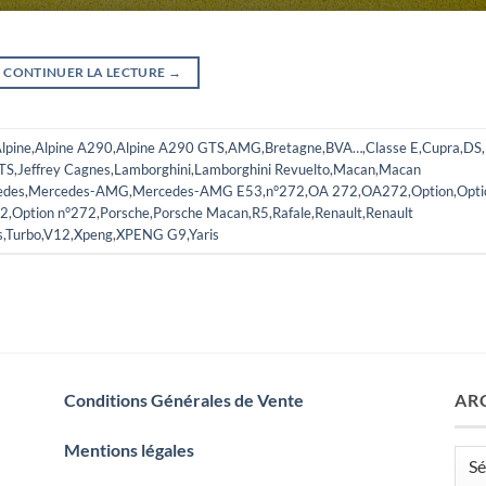
CONTINUER LA LECTURE
→
lpine
,
Alpine A290
,
Alpine A290 GTS
,
AMG
,
Bretagne
,
BVA…
,
Classe E
,
Cupra
,
DS
,
TS
,
Jeffrey Cagnes
,
Lamborghini
,
Lamborghini Revuelto
,
Macan
,
Macan
edes
,
Mercedes-AMG
,
Mercedes-AMG E53
,
n°272
,
OA 272
,
OA272
,
Option
,
Opti
72
,
Option n°272
,
Porsche
,
Porsche Macan
,
R5
,
Rafale
,
Renault
,
Renault
s
,
Turbo
,
V12
,
Xpeng
,
XPENG G9
,
Yaris
Conditions Générales de Vente
AR
Mentions légales
Arch