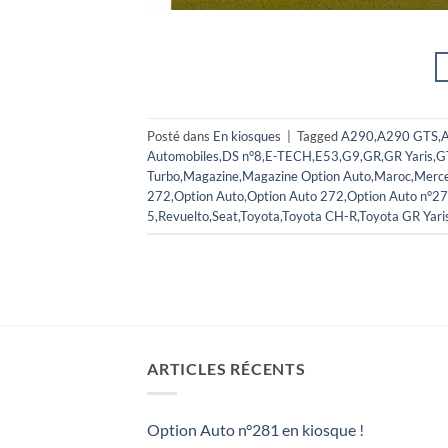
Posté dans
En kiosques
|
Tagged
A290
,
A290 GTS
,
A
Automobiles
,
DS n°8
,
E-TECH
,
E53
,
G9
,
GR
,
GR Yaris
,
G
Turbo
,
Magazine
,
Magazine Option Auto
,
Maroc
,
Merc
272
,
Option Auto
,
Option Auto 272
,
Option Auto n°2
5
,
Revuelto
,
Seat
,
Toyota
,
Toyota CH-R
,
Toyota GR Yari
ARTICLES RÉCENTS
Option Auto n°281 en kiosque !