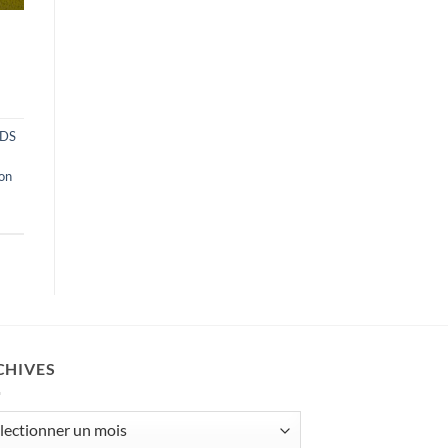
DS
on
CHIVES
ives