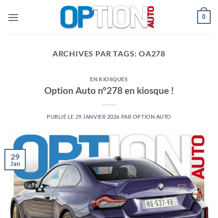
Passer
0
au
contenu
ARCHIVES PAR TAGS:
OA278
EN KIOSQUES
Option Auto n°278 en kiosque !
PUBLIÉ LE
29 JANVIER 2026
PAR
OPTION AUTO
29
Jan