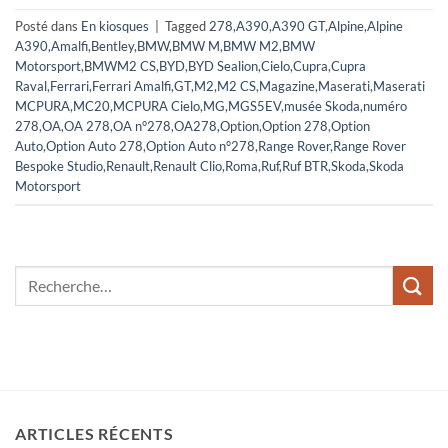
Posté dans
En kiosques
|
Tagged
278
,
A390
,
A390 GT
,
Alpine
,
Alpine
A390
,
Amalfi
,
Bentley
,
BMW
,
BMW M
,
BMW M2
,
BMW
Motorsport
,
BMWM2 CS
,
BYD
,
BYD Sealion
,
Cielo
,
Cupra
,
Cupra
Raval
,
Ferrari
,
Ferrari Amalfi
,
GT
,
M2
,
M2 CS
,
Magazine
,
Maserati
,
Maserati
MCPURA
,
MC20
,
MCPURA Cielo
,
MG
,
MGS5EV
,
musée Skoda
,
numéro
278
,
OA
,
OA 278
,
OA n°278
,
OA278
,
Option
,
Option 278
,
Option
Auto
,
Option Auto 278
,
Option Auto n°278
,
Range Rover
,
Range Rover
Bespoke Studio
,
Renault
,
Renault Clio
,
Roma
,
Ruf
,
Ruf BTR
,
Skoda
,
Skoda
Motorsport
ARTICLES RÉCENTS