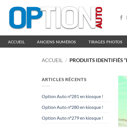
Passer
au
contenu
ACCUEIL
ANCIENS NUMÉROS
TIRAGES PHOTOS
ACCUEIL
/
PRODUITS IDENTIFIÉS “
ARTICLES RÉCENTS
Option Auto n°281 en kiosque !
Option Auto n°280 en kiosque !
Option Auto n°279 en kiosque !