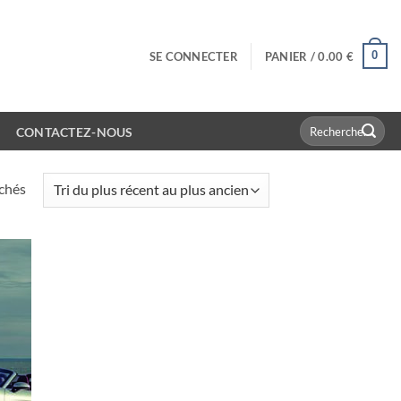
0
SE CONNECTER
PANIER /
0.00
€
Recherche
CONTACTEZ-NOUS
pour :
Trié
ichés
du
plus
récent
au
plus
ancien