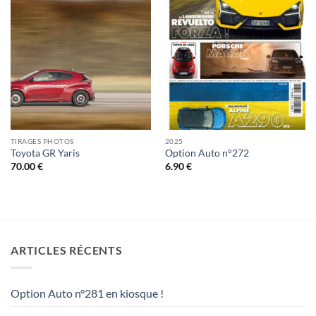
TIRAGES PHOTOS
2025
Toyota GR Yaris
Option Auto n°272
70.00
€
6.90
€
ARTICLES RÉCENTS
Option Auto n°281 en kiosque !