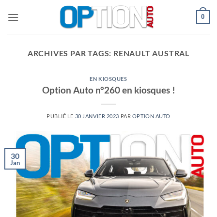
Passer
0
au
contenu
ARCHIVES PAR TAGS:
RENAULT AUSTRAL
EN KIOSQUES
Option Auto n°260 en kiosques !
PUBLIÉ LE
30 JANVIER 2023
PAR
OPTION AUTO
30
Jan