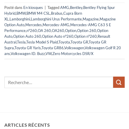
Posté dans
En kiosques
|
Tagged
AMG
,
Bentley
,
Bentley Flying Spur
Hybrid
,
BMW
,
BMW M4 CSL
,
Brabus
,
Cupra Born
XL
,
Lamborghini
,
Lamborghini Urus Performante
,
Magazine
,
Magazine
Option Auto
,
Mercedes
,
Mercedes-AMG
,
Mercedes-AMG C63 S E
Performance
,
n°260
,
OA 260
,
OA260
,
Option
,
Option 260
,
Option
Auto
,
Option Auto 260
,
Option Auto n°260
,
Option n°260
,
Renault
Austral
,
Tesla
,
Tesla Model S Plaid
,
Toyota
,
Toyota GR
,
Toyota GR
Supra
,
Toyota GR Yaris
,
Toyota GR86
,
Volkswagen
,
Volkswagen Golf R 20
ans
,
Volkswagen ID. Buzz
,
VW
,
Zero Motorcycles DSR/X
ARTICLES RÉCENTS