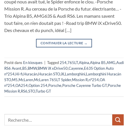
coupé nous avait tué, le Spider enfonce le clou. -Porsche
Mission R. Au cerceau de la Porsche du futur. électrisante… -
Trio Alpina B5, AMG63S & Audi RS6. Les mamans savent
tout faire, on n’en doutait pas ! -Road trip BMW iX xDrive50.
Des chevaux et du punch, idéal […]
CONTINUER LA LECTURE
→
Posté dans
En kiosques
|
Tagged
254
,
765LT
,
Alpina
,
Alpina B5
,
AMG
,
Audi
RS6 Avant
,
B5
,
BMW
,
BMW iX xDrive50
,
Cayenne
,
E63S Option Auto
n°254
,
Hi-fi
,
Huracán
,
Huracán STO
,
iX
,
Lamborghini
,
Lamborghini Huracán
STO
,
M5
,
McLaren
,
McLaren 765LT Spider
,
Mission R
,
n°254
,
OA
n°254
,
OA254
,
Option 254
,
Porsche
,
Porsche Cayenne Turbo GT
,
Porsche
Mission R
,
RS6
,
STO
,
Turbo GT