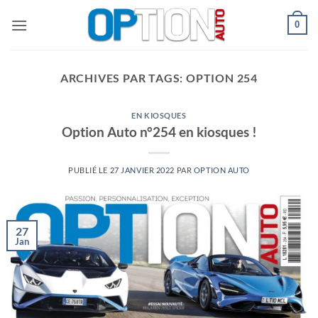
Passer
0
au
contenu
ARCHIVES PAR TAGS:
OPTION 254
EN KIOSQUES
Option Auto n°254 en kiosques !
PUBLIÉ LE
27 JANVIER 2022
PAR
OPTION AUTO
27
Jan