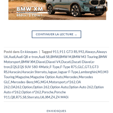
CONTINUER LA LECTURE
→
Posté dans
En kiosques
|
Tagged
911
,
911 GT3 RS
,
992
,
Aiways
,
Aiways
U6
,
Audi
,
Audi Q8 e-tron
,
Audi S8
,
BMW
,
BMW M
,
BMW M3 Touring
,
BMW
Motorsport
,
BMW XM
,
Diavel
,
Diavel V4
,
Ducati
,
Ducati Diavel
,
e-
tron
,
EQS
,
EQS SUV 580 4Matic
,
F-Type
,
F-Type R75
,
GLC
,
GT3
,
GT3
RS
,
Huracán
,
Huracán Sterrato
,
Jaguar
,
Jaguar F-Type
,
Lamborghini
,
M3
,
M3
Touring
,
Magazine
,
Magazine Option Auto
,
Mercedes
,
Mercedes
GLC
,
Mercedes-Benz
,
MG
,
MG4
,
Motorsport
,
n°262
,
OA
262
,
OA262
,
Option
,
Option 262
,
Option Auto
,
Option Auto 262
,
Option
Auto n°262
,
Option n°262
,
Porsche
,
Porsche
911
,
Q8
,
R75
,
S8
,
Sterrato
,
U6
,
XM
,
Z4
,
Z4 M40i
EN KIOSQUES