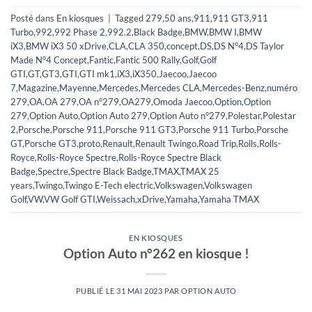
Posté dans
En kiosques
|
Tagged
279
,
50 ans
,
911
,
911 GT3
,
911
Turbo
,
992
,
992 Phase 2
,
992.2
,
Black Badge
,
BMW
,
BMW I
,
BMW
iX3
,
BMW iX3 50 xDrive
,
CLA
,
CLA 350
,
concept
,
DS
,
DS N°4
,
DS Taylor
Made N°4 Concept
,
Fantic
,
Fantic 500 Rally
,
Golf
,
Golf
GTI
,
GT
,
GT3
,
GTI
,
GTI mk1
,
iX3
,
iX350
,
Jaecoo
,
Jaecoo
7
,
Magazine
,
Mayenne
,
Mercedes
,
Mercedes CLA
,
Mercedes-Benz
,
numéro
279
,
OA
,
OA 279
,
OA n°279
,
OA279
,
Omoda Jaecoo
,
Option
,
Option
279
,
Option Auto
,
Option Auto 279
,
Option Auto n°279
,
Polestar
,
Polestar
2
,
Porsche
,
Porsche 911
,
Porsche 911 GT3
,
Porsche 911 Turbo
,
Porsche
GT
,
Porsche GT3
,
proto
,
Renault
,
Renault Twingo
,
Road Trip
,
Rolls
,
Rolls-
Royce
,
Rolls-Royce Spectre
,
Rolls-Royce Spectre Black
Badge
,
Spectre
,
Spectre Black Badge
,
TMAX
,
TMAX 25
years
,
Twingo
,
Twingo E-Tech electric
,
Volkswagen
,
Volkswagen
Golf
,
VW
,
VW Golf GTI
,
Weissach
,
xDrive
,
Yamaha
,
Yamaha TMAX
EN KIOSQUES
Option Auto n°262 en kiosque !
PUBLIÉ LE
31 MAI 2023
PAR
OPTION AUTO