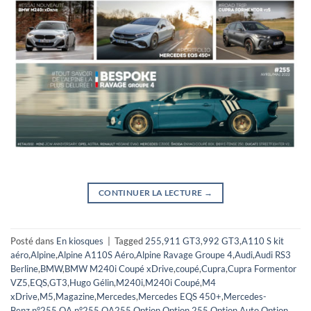
CONTINUER LA LECTURE
→
Posté dans
En kiosques
|
Tagged
255
,
911 GT3
,
992 GT3
,
A110 S kit
aéro
,
Alpine
,
Alpine A110S Aéro
,
Alpine Ravage Groupe 4
,
Audi
,
Audi RS3
Berline
,
BMW
,
BMW M240i Coupé xDrive
,
coupé
,
Cupra
,
Cupra Formentor
VZ5
,
EQS
,
GT3
,
Hugo Gélin
,
M240i
,
M240i Coupé
,
M4
xDrive
,
M5
,
Magazine
,
Mercedes
,
Mercedes EQS 450+
,
Mercedes-
Benz
,
n°255
,
OA n°255
,
OA255
,
Option
,
Option 255
,
Option Auto
,
Option