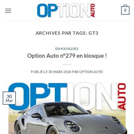
Passer
0
au
contenu
ARCHIVES PAR TAGS:
GT3
EN KIOSQUES
Option Auto n°279 en kiosque !
PUBLIÉ LE
30 MARS 2026
PAR
OPTION AUTO
30
Mar