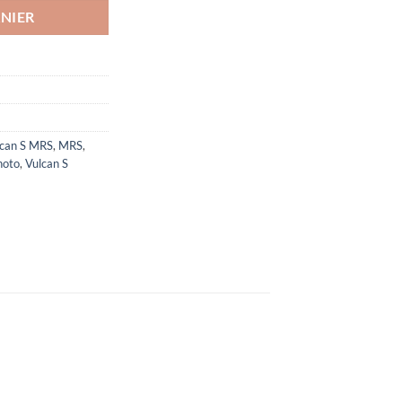
NIER
lcan S MRS
,
MRS
,
hoto
,
Vulcan S