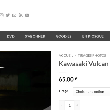
DVD
S’ABONNER
GOODIES
EN KIOSQUE
ACCUEIL
/
TIRAGES PHOTOS
Kawasaki Vulcan
65.00
€
Tirage
quantité de Kawasaki Vulcan S M