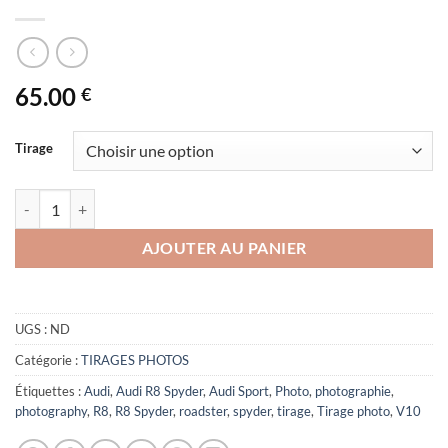
65.00
€
Tirage
quantité de Audi R8 Spyder
AJOUTER AU PANIER
UGS :
ND
Catégorie :
TIRAGES PHOTOS
Étiquettes :
Audi
,
Audi R8 Spyder
,
Audi Sport
,
Photo
,
photographie
,
photography
,
R8
,
R8 Spyder
,
roadster
,
spyder
,
tirage
,
Tirage photo
,
V10