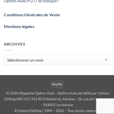
Option Auto n°277 en kiosque !
Conditions Générales de Vente
Mentions légales
ARCHIVES
Archives
PayPal
· © 2026 Magazine Option Auto · Option Auto est édité par Option
Editing (481 557 312 RCS Nanterre). Adresse : 26, rue de l’Industrie
– 92400 Courbevoie.
© Option Editing / 1984 – 2026 – Tous droits réservés.