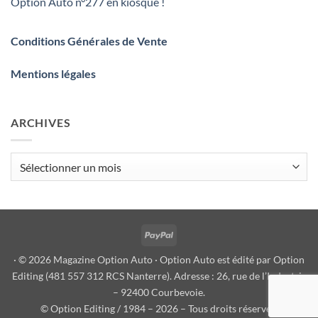
Option Auto n°277 en kiosque !
Conditions Générales de Vente
Mentions légales
ARCHIVES
Archives
PayPal
· © 2026 Magazine Option Auto · Option Auto est édité par Option
Editing (481 557 312 RCS Nanterre). Adresse : 26, rue de l’Industrie
– 92400 Courbevoie.
© Option Editing / 1984 – 2026 – Tous droits réservés.