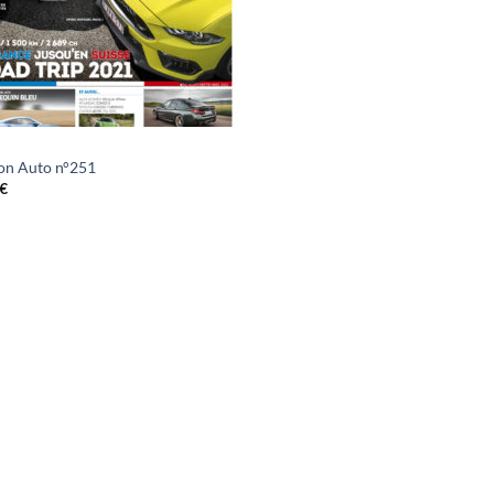
on Auto n°251
€