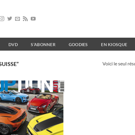
DVD
S’ABONNER
GOODIES
EN KIOSQUE
Voici le seul rés
SUISSE”