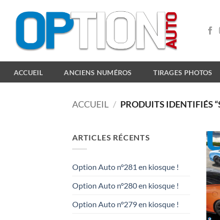
Passer
au
contenu
ACCUEIL
ANCIENS NUMÉROS
TIRAGES PHOTOS
ACCUEIL
/
PRODUITS IDENTIFIÉS “
ARTICLES RÉCENTS
Option Auto n°281 en kiosque !
Option Auto n°280 en kiosque !
Option Auto n°279 en kiosque !