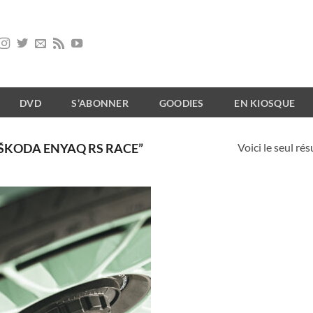
DVD
S’ABONNER
GOODIES
EN KIOSQUE
Voici le seul rés
“ŠKODA ENYAQ RS RACE”