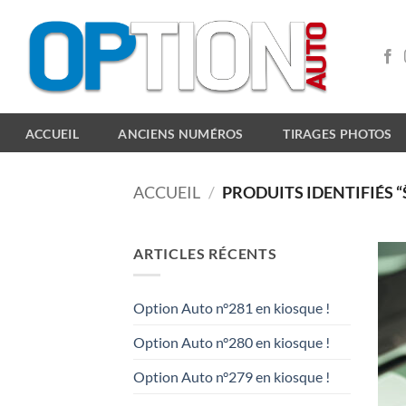
Passer
au
contenu
ACCUEIL
ANCIENS NUMÉROS
TIRAGES PHOTOS
ACCUEIL
/
PRODUITS IDENTIFIÉS 
ARTICLES RÉCENTS
Option Auto n°281 en kiosque !
Option Auto n°280 en kiosque !
Option Auto n°279 en kiosque !