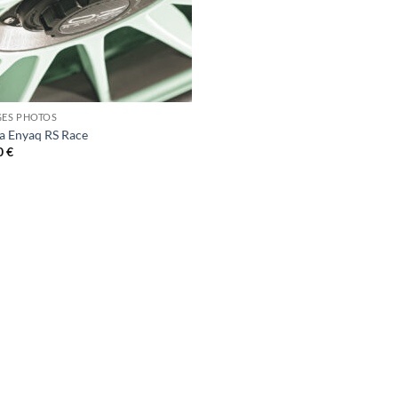
GES PHOTOS
a Enyaq RS Race
0
€