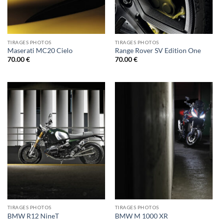
TIRAGES PHOTOS
TIRAGES PHOTOS
Maserati MC20 Cielo
Range Rover SV Edition One
70.00
€
70.00
€
TIRAGES PHOTOS
TIRAGES PHOTOS
BMW R12 NineT
BMW M 1000 XR