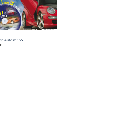
on Auto n°155
€