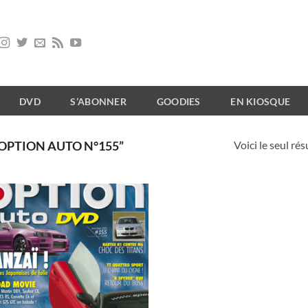
DVD
S’ABONNER
GOODIES
EN KIOSQUE
Voici le seul rés
“OPTION AUTO N°155”