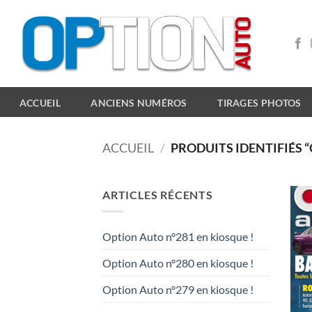
Passer
au
contenu
ACCUEIL
ANCIENS NUMÉROS
TIRAGES PHOTOS
ACCUEIL
/
PRODUITS IDENTIFIÉS 
ARTICLES RÉCENTS
Option Auto n°281 en kiosque !
Option Auto n°280 en kiosque !
Option Auto n°279 en kiosque !