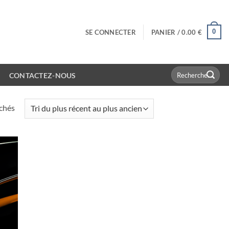
0
SE CONNECTER
PANIER /
0.00
€
Recherche
CONTACTEZ-NOUS
pour :
Trié
ichés
du
plus
récent
au
plus
ancien