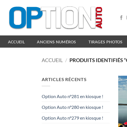
Passer
au
contenu
ACCUEIL
ANCIENS NUMÉROS
TIRAGES PHOTOS
ACCUEIL
/
PRODUITS IDENTIFIÉS “
ARTICLES RÉCENTS
Option Auto n°281 en kiosque !
Option Auto n°280 en kiosque !
Option Auto n°279 en kiosque !